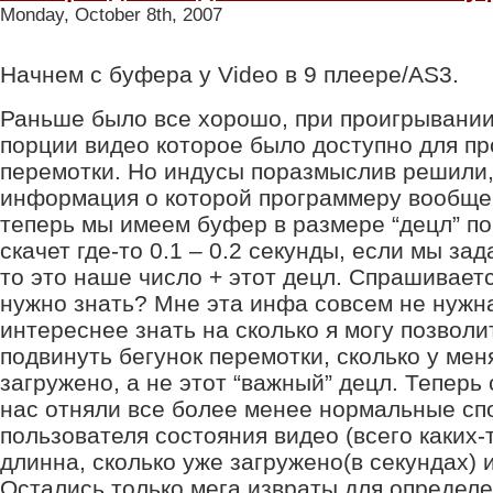
Monday, October 8th, 2007
Начнем с буфера у Video в 9 плеере/AS3.
Раньше было все хорошо, при проигрывани
порции видео которое было доступно для пр
перемотки. Но индусы поразмыслив решили,
информация о которой программеру вообще 
теперь мы имеем буфер в размере “децл” п
скачет где-то 0.1 – 0.2 секунды, если мы за
то это наше число + этот децл. Спрашивает
нужно знать? Мне эта инфа совсем не нужна
интереснее знать на сколько я могу позвол
подвинуть бегунок перемотки, сколько у мен
загружено, а не этот “важный” децл. Теперь 
нас отняли все более менее нормальные сп
пользователя состояния видео (всего каких-
длинна, сколько уже загружено(в секундах) и
Остались только мега извраты для определ