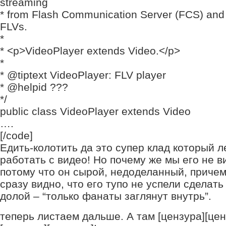
streaming
* from Flash Communication Server (FCS) and 
FLVs.
*
* <p>VideoPlayer extends Video.</p>
*
* @tiptext VideoPlayer: FLV player
* @helpid ???
*/
public class VideoPlayer extends Video
….
[/code]
Едить-колотить да это супер клад который л
работать с видео! Но почему же мы его не в
потому что он сырой, недоделанный, причем
сразу видно, что его тупо не успели сделать
долой – “только фанаты заглянут внутрь”.
теперь листаем дальше. А там [цензура][цен