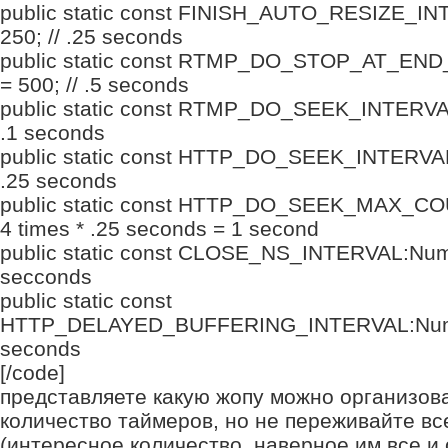
public static const FINISH_AUTO_RESIZE_I
250; // .25 seconds
public static const RTMP_DO_STOP_AT_EN
= 500; // .5 seconds
public static const RTMP_DO_SEEK_INTERVAL
.1 seconds
public static const HTTP_DO_SEEK_INTERVAL
.25 seconds
public static const HTTP_DO_SEEK_MAX_COU
4 times * .25 seconds = 1 second
public static const CLOSE_NS_INTERVAL:Numbe
secconds
public static const
HTTP_DELAYED_BUFFERING_INTERVAL:Number
seconds
[/code]
представляете какую жопу можно организова
количество таймеров, но не переживайте вс
(интересное количество, наверное им все и