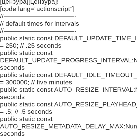
[цензура][цензура]!
[code lang=”actionscript”]
//———————————-
// default times for intervals
//———————————-
public static const DEFAULT_UPDATE_TIME
= 250; // .25 seconds
public static const
DEFAULT_UPDATE_PROGRESS_INTERVAL:Numb
seconds
public static const DEFAULT_IDLE_TIMEOU
= 300000; // five minutes
public static const AUTO_RESIZE_INTERVAL:N
seconds
public static const AUTO_RESIZE_PLAYHE
= .5; // .5 seconds
public static const
AUTO_RESIZE_METADATA_DELAY_MAX:Number
seconds