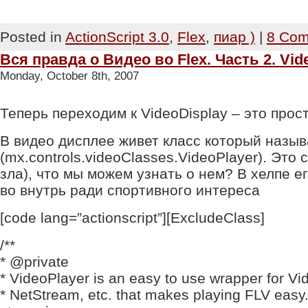
Posted in
ActionScript 3.0
,
Flex
,
пиар )
|
8 Com
Вся правда о Видео во Flex. Часть 2. Vid
Monday, October 8th, 2007
Теперь переходим к VideoDisplay – это прост
В видео дисплее живет класс который назыв
(mx.controls.videoClasses.VideoPlayer). Эт
зла), что мы можем узнать о нем? В хелпе ег
во внутрь ради спортивного интереса
[code lang=”actionscript”][ExcludeClass]
/**
* @private
* VideoPlayer is an easy to use wrapper for V
* NetStream, etc. that makes playing FLV easy.