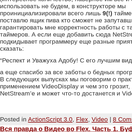
использовать не будем, в конструкторе мы
проинициализировали всего лишь
9(!)
тайме
поставлю ящик пива кто сможет не запутавш
гарантировать мне корректность работы с т
таймеров. А если еще добавить сюда NetSt
подкидывает программеру еще разные прият
сказать:
“Респект и Уважуха Адобу! С его лучшим вид
а еще спасибо за все заботы о бедных прог
В следующих выпусках мы поговорим о прак
применением VideoDisplay и чем это грозит,
NetStream’e и может что-то достанется и Vid
Posted in
ActionScript 3.0
,
Flex
,
Video
|
8 Com
Вся правда о Видео во Flex. Часть 1. Бу