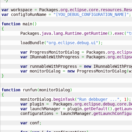
 */
var
 workspace 
=
 Packages.
org
.
eclipse
.
core
.
resources
.
Res
var
 configToRunName 
=
"[YOU_DEBUG_CONFIGURATION_NAME]"
;
function
 main
(
)
{

	Packages.
java
.
lang
.
Runtime
.
getRuntime
(
)
.
exec
(
"t
	loadBundle
(
"org.eclipse.debug.ui"
)
;
var
 ProgressMonitorDialog 
=
 Packages.
org
.
eclips
var
 IRunnableWithProgress 
=
 Packages.
org
.
eclips
var
 runnableWithProgress 
=
new
 IRunnableWithPro
var
 monitorDialog 
=
new
 ProgressMonitorDialog
(
w
}
function
 runfun
(
monitorDialog
)
{

	monitorDialog.
beginTask
(
"Run debbuger ..."
,
1
)
;
var
 plugin 
=
  Packages.
org
.
eclipse
.
debug
.
core
.
D
var
 launchManager 
=
 plugin.
getDefault
(
)
.
getLaun
	configurations 
=
 launchManager.
getLaunchConfigu
var
 conf
;