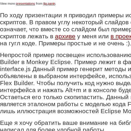
View more
presentations
from
ilja.panin
.
По ходу призентации я приводил примеры и
скриптов. В правом углу некоторый слайдов
означает, что вместе со слайдом был приме
скриптов лежать в
архиве
у меня или
в проек
на гугл коде. Примеры простые и не очень :)
Непростой пример посвещен использованию 
Builder в Monkey Eclipse. Пример лежит в фа
interface.js Данный пример генерит методы 
объявлены в выбраном интерфейсе, использ
Flex Builder. Чтобы получить код нужно выде
интерфейса и нажать Alt+m и в консоле буде
Остаеться его только скопипастить. Данный
является эталоном работы с моделью кода Fl
лишь иллюстрация возможностей Eclipse Mo
Еще я хочу обратить ваше внимание на библ
написал для более удобной работы.