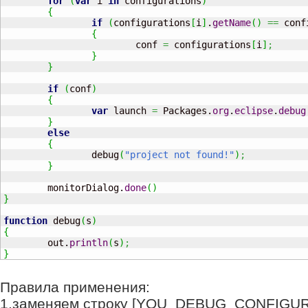
for
(
var
 i 
in
 configurations
)
{
if
(
configurations
[
i
]
.
getName
(
)
==
 conf
{
			conf 
=
 configurations
[
i
]
;
}
}
if
(
conf
)
{
var
 launch 
=
 Packages.
org
.
eclipse
.
debug
}
else
{
		debug
(
"project not found!"
)
;
}
	monitorDialog.
done
(
)
}
function
 debug
(
s
)
{

  	out.
println
(
s
)
;
}
Правила применения:
1.заменяем строку [YOU_DEBUG_CONFIGU