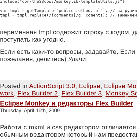
include("com/the33cows/monkeylib/templateUtils.js");

...

var tmpl = getTemplate("public-method.tpl"); // загрузил
переменная tmpl содержит строку с кодом, 
поступать как угодно.
Если есть каки-то вопросы, задавайте. Если 
пожелания, делитесь) Удачи.
Posted in
ActionScript 3.0
,
Eclipse
,
Eclipse Mo
work
,
Flex Builder 2
,
Flex Builder 3
,
Monkey Sc
Eclipse Monkey и редакторы Flex Builder
Thursday, April 16th, 2009
Работа с mxml и css редактором отличается
обычным редактором который нам предостав