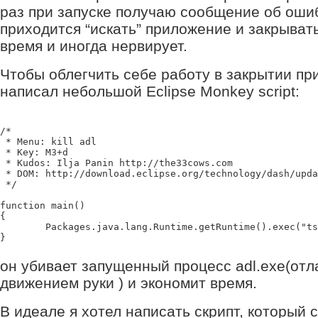
раз при запуске получаю сообщение об ошиб
приходится “искать” приложение и закрыват
время и иногда нервирует.
Чтобы облегчить себе работу в закрытии пр
написал небольшой Eclipse Monkey script:
/*

 * Menu: kill adl

 * Key: M3+d

 * Kudos: Ilja Panin http://the33cows.com

 * DOM: http://download.eclipse.org/technology/dash/upda
 */

function main()

{

	Packages.java.lang.Runtime.getRuntime().exec("tskill.exe adl");

он убивает запущенный процесс adl.exe(отл
движением руки ) и экономит время.
В идеале я хотел написать скрипт, который