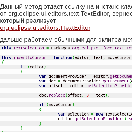
Данный метод отдает ссылку на инстанс кл
от org.eclipse.ui.editors.text.TextEditor, вер
который реализует
org.eclipse.ui.editors.ITextEditor
дальше работаем обычными для эклипса ме
this
.
TextSelection
=
 Packages.
org
.
eclipse
.
jface
.
text
.
Te
this
.
insertToCursor
=
function
(
editor
,
 text
,
 moveCursor
{
if
(
editor
)
{
var
 documentProvider 
=
 editor.
getDocume
var
 doc 
=
 documentProvider.
getDocument
(
var
 offset 
=
 editor.
getSelectionProvide
		doc.
replace
(
offset
,
0
,
  text
)
;
if
(
moveCursor
)
{
var
 selection 
=
new
 TextSelecti
			editor.
getSelectionProvider
(
)
.
s
}
}