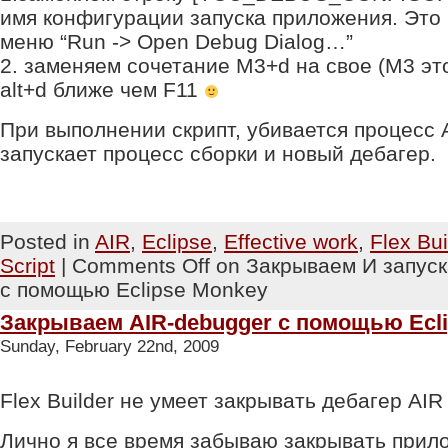
имя конфигурации запуска приложения. Это
меню “Run -> Open Debug Dialog…”
2. заменяем сочетание M3+d на свое (M3 это
alt+d ближе чем F11
При выполнении скрипт, убивается процесс 
запускает процесс сборки и новый дебагер.
Posted in
AIR
,
Eclipse
,
Effective work
,
Flex Bui
Script
|
Comments Off
on Закрываем И запуск
с помощью Eclipse Monkey
Закрываем AIR-debugger с помощью Ecl
Sunday, February 22nd, 2009
Flex Builder не умеет закрывать дебагер AI
Лично я все время забываю закрывать прил