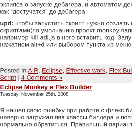
эклипса о запуске дебагера, и автоматом де
как “достучатся” до дебагера.
upd:
чтобы запустить скрипт нужно создать 
скриптами(по умолчанию проект monkey папка
например kill-adl.js в него вставить код. Зап
нажатием alt+d или выбором пункта из меню
Posted in
AIR
,
Eclipse
,
Effective work
,
Flex Bui
Script
|
4 Comments »
Eclipse Monkey и Flex Builder
Tuesday, November 25th, 2008
Я нашел свою ошибку при работе с флекс б
неверно загружал ява классы билдера и поэ
нормально обратиться. Правильный вариант