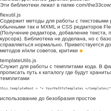
Эти библиотеки лежат в папке com/the33cow
flexutil.js
Содержит методы для работы с текстовыми 
обычными так и MXML и CSS редакторов Flex
(Получение редактора, добавление текста,
курсора). Библиотека не доделана, но с ба
справляеться нормально. Приветствуется д
методов и/или советов, критики
templateUtils.js
Служит для работы с темплитами кода. В ф
прописать путь к каталогу где будут хранит
темплитами
this.templateRoot = "< YourPathToTemplates >/templates/"
использование до безобразия простое