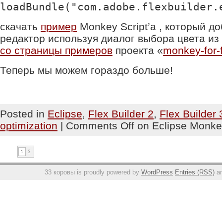
loadBundle("com.adobe.flexbuilder.
скачать
пример
Monkey Script’a , который до
редактор используя диалог выбора цвета из 
со страницы примеров
проекта «
monkey-for-
Теперь мы можем гораздо больше!
Posted in
Eclipse
,
Flex Builder 2
,
Flex Builder 
optimization
|
Comments Off
on Eclipse Monkey
1
2
33 коровы
is proudly powered by
WordPress
Entries (RSS)
a