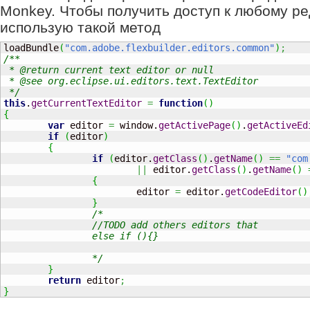
Monkey. Чтобы получить доступ к любому ре
использую такой метод
loadBundle
(
"com.adobe.flexbuilder.editors.common"
)
;
/**

 * @return current text editor or null

 * @see org.eclipse.ui.editors.text.TextEditor  

 */
this
.
getCurrentTextEditor
=
function
(
)
{
var
 editor 
=
 window.
getActivePage
(
)
.
getActiveEd
if
(
editor
)
{
if
(
editor.
getClass
(
)
.
getName
(
)
==
"com
||
 editor.
getClass
(
)
.
getName
(
)
{
			editor 
=
 editor.
getCodeEditor
(
)
}
/*

		//TODO add others editors that 

		else if (){}

		*/
}
return
 editor
;
}