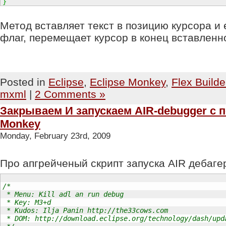
}
Метод вставляет текст в позицию курсора и
флаг, перемещает курсор в конец вставленно
Posted in
Eclipse
,
Eclipse Monkey
,
Flex Builde
mxml
|
2 Comments »
Закрываем И запускаем AIR-debugger с 
Monkey
Monday, February 23rd, 2009
Про апгрейченый скрипт запуска AIR дебаге
/*

 * Menu: Kill adl an run debug

 * Key: M3+d

 * Kudos: Ilja Panin http://the33cows.com

 * DOM: http://download.eclipse.org/technology/dash/upd