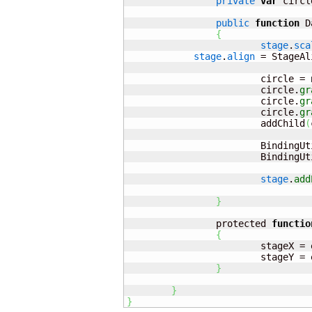
private
var
 circl
public
function
 D
{
stage
.
sca
stage
.
align
 = StageAl
			circle = 
			circle.
gr
			circle.
gr
			circle.
gr
			addChild
(
			BindingU
			BindingU
stage
.
add
}
		protected 
functio
{
			stageX =
			stageY =
}
}
}