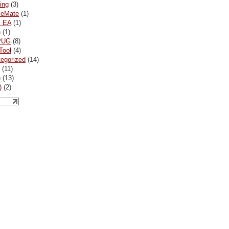
ing
(3)
ceMate
(1)
x EA
(1)
n
(1)
PUG
(8)
Tool
(4)
egorized
(14)
(11)
и
(13)
)
(2)