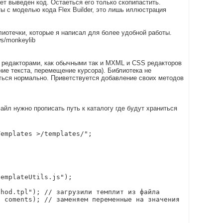
ет выведен код. Остаеться его только скопипастить.
ы с моделью кода Flex Builder, это лишь иллюстрация
лиотечки, которые я написал для более удобной работы.
s/monkeylib
 редакторами, как обычными так и MXML и CSS редакторов
ение текста, перемещение курсора). Библиотека не
ться нормально. Приветствуется добавление своих методов
йл нужно прописать путь к каталогу где будут храниться
Templates >/templates/"; 
emplateUtils.js");

hod.tpl"); // загрузили темплит из файла
