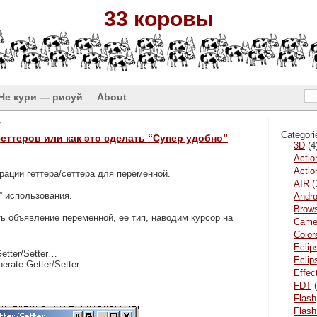
33 коровы
Не кури — рисуй
About
y
Categori
/сеттеров или как это сделать “Супер удобно”
3D
(4
Actio
Actio
ерации геттера/сеттера для переменной.
AIR
(
” использования.
Andro
Brow
ть объявление переменной, ее тип, наводим курсор на
Came
Color
Eclip
etter/Setter…
Ecli
erate Getter/Setter…
Effec
FDT
(
Flash
Flash