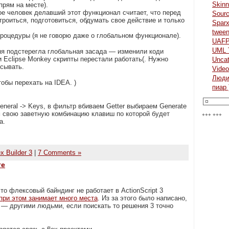
Skinn
прям на месте).
ое человек делавший этот функционал считает, что перед
Sour
троиться, подготовиться, обдумать свое действие и только
Spar
twee
роцедуры (я не говорю даже о глобальном функционале).
UAF
UML 
еня подстерегла глобальная засада — изменили коди
 Eclipse Monkey скрипты перестали работать(. Нужно
Uncat
исывать.
Video
Люд
обы перехать на IDEA. )
пиар 
eneral -> Keys, в фильтр вбиваем Getter выбираем Generate
мем свою заветную комбинацию клавиш по которой будет
+++ +++
а.
ex Builder 3
|
7 Comments »
те
то флексовый байндинг не работает в ActionScript 3
при этом занимает много места
. Из за этого было написано,
 — другими людьми, если поискать то решения 3 точно