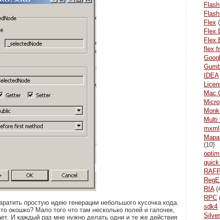
Flash
Flash
Flex
(
Flex 
Flex 
flex 
Goog
Gum
IDEA
Licen
Mac 
Micr
Monke
Multi
mxml
Mара
(10)
optim
quick
RAF
RegE
RIA
(
RPC
вратить простую идею генерации небольшого кусочка кода.
sdk4
то окошко? Мало того что там несколько полей и галочек,
Silver
нает. И каждый раз мне нужно делать одни и те же действия