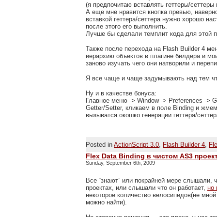
(я предпочитаю вставлять геттеры/сеттеры 
А еще мне нравится кнопка превью, наверн
вставкой геттера/сеттера нужно хорошо нас
после этого его выполнить.
Лучше бы сделали темплит кода для этой п
Также после перехода на Flash Builder 4 м
иерархию объектов в плагине билдера и мои
заново изучать чего они натворили и переп
Я все чаще и чаще задумывають над тем чт
Ну и в качестве бонуса:
Главное меню -> Window -> Preferences -> G
Getter/Setter, кликаем в поле Binding и ж
вызыватся окошко генерации геттера/сеттер
Posted in
ActionScript 3.0
,
Flash Builder 4
,
Fl
Flex Data Binding в чистом AS3 проек
Sunday, September 6th, 2009
Все “знают” или покрайней мере слышали, ч
проектах, или слышали что он работает,
но 
некоторое количество велосипедов(не мной
можно найти).