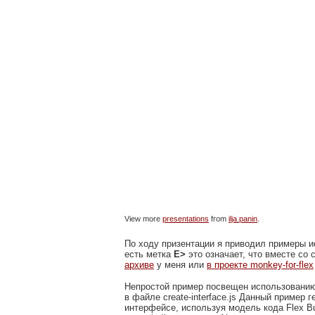
View more
presentations
from
ilja.panin
.
По ходу призентации я приводил примеры и
есть метка
E>
это означает, что вместе со
архиве
у меня или
в проекте monkey-for-flex
Непростой пример посвещен использованию 
в файле create-interface.js Данный пример
интерфейсе, используя модель кода Flex Bu