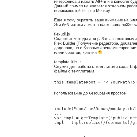
интерфейса и нажать Alt+m и в консоле буд
Данный пример не является эталоном работ
возможностей Eclipse Monkey.
Еще я хочу обратить ваше внимание на биб
Эти библиотеки лежат в папке com/the33cow
flexutil.js
Содержит методы для работы с текстовыми
Flex Builder (Получение редактора, добавл
доделана, но с базовыми вещами справляе
и/или советов, критики
templateUtils.js
Служит для работы с темплитами кода. В фа
файлы с темплитами
this.templateRoot = "< YourPathTo
использование до безобразия простое
include("com/the33cows/monkeylib/t
...

var tmpl = getTemplate("public-met