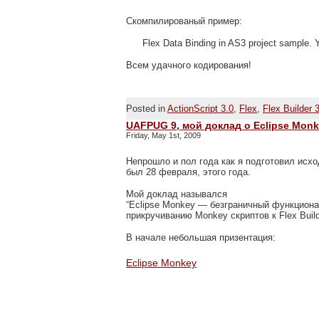
Скомпилированый пример:
Flex Data Binding in AS3 project sample.
Всем удачного кодирования!
Posted in
ActionScript 3.0
,
Flex
,
Flex Builder 
UAFPUG 9, мой доклад о Eclipse Mon
Friday, May 1st, 2009
Непрошло и пол года как я подготовил исх
был 28 февраля, этого года.
Мой доклад назывался
“Eclipse Monkey — безграничный функционал
прикручиванию Monkey скриптов к Flex Build
В начале небольшая призентация:
Eclipse Monkey