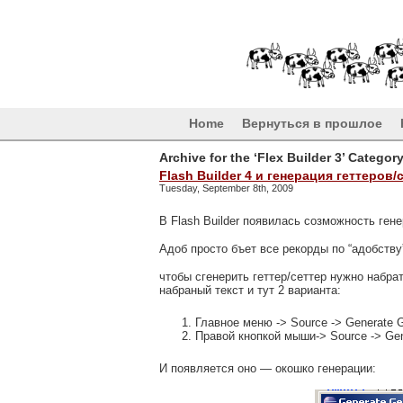
Home
Вернуться в прошлое
Archive for the ‘Flex Builder 3’ Categor
Flash Builder 4 и генерация геттеров
Tuesday, September 8th, 2009
В Flash Builder появилась созможность ген
Адоб просто бъет все рекорды по “адобству
чтобы сгенерить геттер/сеттер нужно набра
набраный текст и тут 2 варианта:
Главное меню -> Source -> Generate G
Правой кнопкой мыши-> Source -> Gen
И появляется оно — окошко генерации: