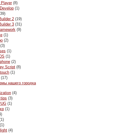
 Player
(8)
Develop
(1)
39)
Builder 2
(19)
Builder 3
(31)
framework
(9)
le
(1)
bo
(2)
(3)
ses
(1)
OS
(1)
ophone
(2)
y Script
(8)
 touch
(1)
(17)
змы нашего городка
ization
(4)
 tips
(3)
PUG
(1)
xp
(1)
4)
(1)
(1)
light
(4)