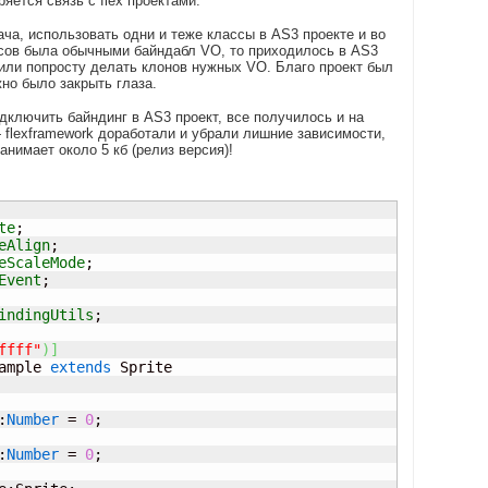
яется связь с flex проектами.
ча, использовать одни и теже классы в AS3 проекте и во
лассов была обычными байндабл VO, то приходилось в AS3
] или попросту делать клонов нужных VO. Благо проект был
но было закрыть глаза.
дключить байндинг в AS3 проект, все получилось и на
 flexframework доработали и убрали лишние зависимости,
нимает около 5 кб (релиз версия)!
te
;

eAlign
;

eScaleMode
;

Event
;

indingUtils
;

ffff"
)
]
ample 
extends
 Sprite

:
Number
 = 
0
;

:
Number
 = 
0
;
