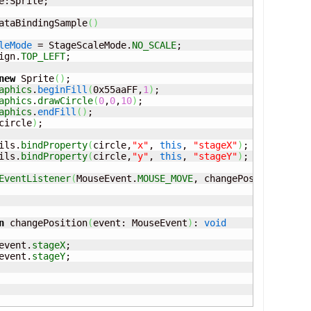
e:Sprite;

ataBindingSample
(
)
leMode
 = StageScaleMode.
NO_SCALE
;

ign.
TOP_LEFT
;

new
 Sprite
(
)
;

aphics
.
beginFill
(
0x55aaFF,
1
)
;

aphics
.
drawCircle
(
0
,
0
,
10
)
;

aphics
.
endFill
(
)
;

circle
)
;							

tils.
bindProperty
(
circle,
"x"
, 
this
, 
"stageX"
)
;

tils.
bindProperty
(
circle,
"y"
, 
this
, 
"stageY"
)
;

EventListener
(
MouseEvent.
MOUSE_MOVE
, changePosition
)
;

n
 changePosition
(
event: MouseEvent
)
: 
void
 event.
stageX
;

 event.
stageY
;
