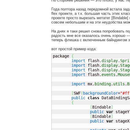
Но стороние решения — это плохо, у нас тер
Года полтора назад передомной встала зада
flex проекте, а т.к. большая часть этих к
проекте просто вырезать метатег [Bindable
совсем небольшим и на эти неудобства мож
На днях я таки решил снова попробовать по
радость мне все оказалось очень хорошо —
теперь флешка с включенным байндингом за
вот простой пример кода:
package 
{
import
 flash.
display
.
Spri
import
 flash.
display
.
Stag
import
 flash.
display
.
Stag
import
 flash.
events
.
Mouse
import
 mx.
binding
.
utils
.
B
[
SWF
(
backgroundColor
=
"#ff
public
class
 DataBindingS
{
[
Bindable
]
public
var
 stageY
[
Bindable
]
public
var
 stageX