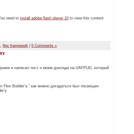
 You need to
install adobe flash player 10
to view this content
3
,
flex framework
|
5 Comments »
key
одники и написал пост о моем докладе на UAFPUG, который
 Flex Builder’а.” как можно догадаться был посвещен
er’у