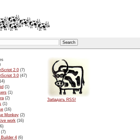
es
)
nScript 2.0
(7)
nScript 3.0
(47)
14)
id
(1)
sers
(1)
ra
(2)
Забадать RSS!
s
(1)
se
(16)
pse Monkey
(2)
tive work
(16)
6)
(7)
 Builder 4
(6)