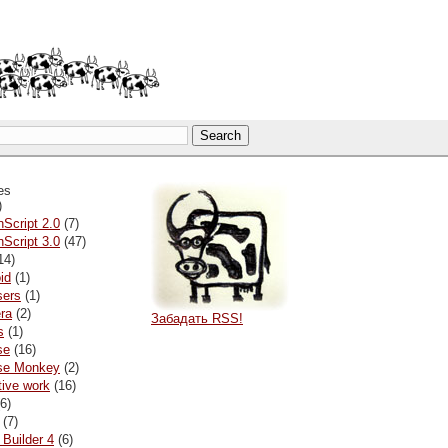
es
)
nScript 2.0
(7)
nScript 3.0
(47)
14)
id
(1)
sers
(1)
ra
(2)
Забадать RSS!
s
(1)
se
(16)
pse Monkey
(2)
tive work
(16)
6)
(7)
 Builder 4
(6)