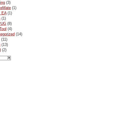
ing
(3)
ceMate
(1)
x EA
(1)
n
(1)
PUG
(8)
Tool
(4)
egorized
(14)
(11)
и
(13)
)
(2)