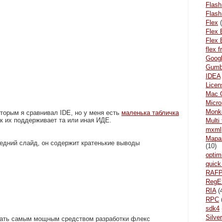
Flash
Flash
Flex
(
Flex 
Flex 
flex 
Goog
Gum
IDEA
Licen
Mac 
Micr
Monke
оторым я сравнивал IDE, но у меня есть
маленька табличка
ак их поддерживает та или иная ИДЕ.
Multi
mxml
Mара
ледний слайд, он содержит кратенькие выводы
(10)
optim
quick
RAF
RegE
RIA
(
RPC
sdk4
Silver
ать самым мощным средством разработки флекс