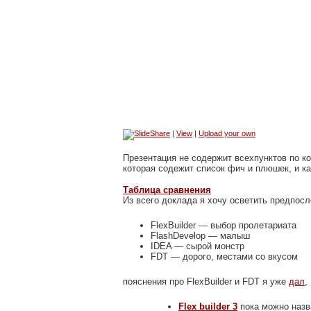
|
View
|
Upload your own
Презентация не содержит всехпунктов по к
которая содежит список фич и плюшек, и к
Таблица сравнения
Из всего доклада я хочу осветить предпос
FlexBuilder — выбор пролетариата
FlashDevelop — малыш
IDEA — сырой монстр
FDT — дорого, местами со вкусом
пояснения про FlexBuilder и FDT я уже
дал
,
Flex builder 3
пока можно назв