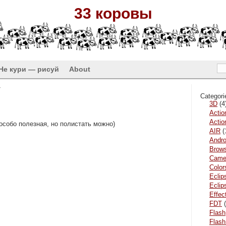
33 коровы
Не кури — рисуй
About
y
Categori
3D
(4
Actio
Actio
особо полезная, но полистать можно)
AIR
(
Andro
Brow
Came
Color
Eclip
Ecli
Effec
FDT
(
Flash
Flash