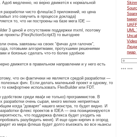
). Адоб медленно, но верно движется к нормальной
Skinn
Sour
я разработки чисто флеш/ас3 приложений, но цена
Spar
забыл это озвучить в процессе доклада)
twee
яется то, что ни построены на базе мега IDE —
UAF
ilder 3 ценой и отсутствием поддержки mxml, поэтому
UML 
 проекты (Flex|ActionScript3) то выгоднее
Uncat
Video
ли очень завязаны на своих “фичах для галочек”,
Люд
кода, готовыми алгоритмами, протухшими решениями
пиар 
ами и боязнью сделать что-то более удобное
верно движется в правильном направлении и у него есть
+++ +++
 потому, что он фактичеки не является средой разработки —
 полезных фич. Если делать маленький проект и одному, то
 то комфортнее использовать FlexBuilder или FDT.
и удобством среди ява(и не только) программистов. В
ex разработки очень сырая, много мелких неприятных
общем когда “доварят” нашего монстра, то будет видно. И
азработки флекс проектов в IDEA — она позиционируются
вероятность, что поддержка флекса будет уходить на
пробовать разубедить меня). И еще один кирпич в огород
ридет из мира флеша будет долго въезжать во все ньансы