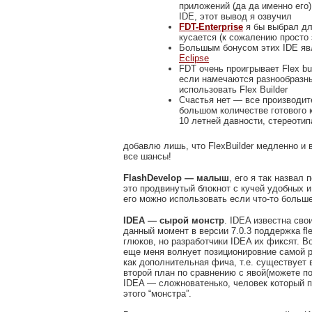
приложений (да да именно его
IDE, этот вывод я озвучил
FDT-Enterprise
я бы выбрал дл
кусается (к сожалению просто 
Большым бонусом этих IDE явл
Eclipse
FDT очень проигрывает Flex bu
если намечаются разнообразные
использовать Flex Builder
Счастья нет — все производите
большом количестве готового 
10 летней давности, стереотип
добавлю лишь, что FlexBuilder медленно и 
все шансы!
FlashDevelop — малыш
, его я так назвал
это продвинутый блокнот с кучей удобных и
его можно использовать если что-то больше
IDEA — сырой монстр
. IDEA известна сво
данный момент в версии 7.0.3 поддержка fl
глюков, но разработчики IDEA их фиксят. В
еще меня волнует позиционировние самой р
как дополнительная фича, т.е. существует 
второй план по сравнению с явой(можете по
IDEA — сложноватенько, человек который п
этого “монстра”.