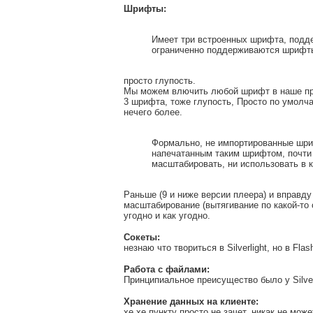
Шрифты:
Имеет три встроенных шрифта, подд
ограниченно поддерживаются шрифты
просто глупость.
Мы можем влючить любой шрифт в наше при
3 шрифта, тоже глупость, Просто по умол
нечего более.
Формально, не импортированные шри
напечатанным таким шрифтом, почти 
масштабировать, ни использовать в к
Раньше (9 и ниже версии плеера) и вправду
масштабирование (вытягивание по какой-то
угодно и как угодно.
Сокеты:
незнаю что твориться в Silverlight, но в F
Работа с файлами:
Принципиальное преисущество было у Silver
Хранение данных на клиенте:
хе хе пункту просто не зачет. никак не мож