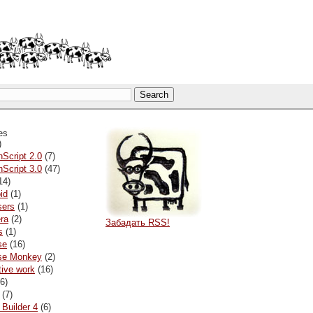
es
)
nScript 2.0
(7)
nScript 3.0
(47)
14)
id
(1)
sers
(1)
ra
(2)
Забадать RSS!
s
(1)
se
(16)
pse Monkey
(2)
tive work
(16)
6)
(7)
 Builder 4
(6)