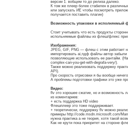
версии 1. вобщем то до релиза далеко.
К том же плеер более стабилен в различны
или запускать ИЕ чтобы посмотреть приложе
получается поставить плагин)
Возможность упаковки в исполняемый ф
Стоит учитывать что есть продукты сторон
испольняемые файлвы из флеш/флекс прило
Изображения:
JPEG, GIF, PNG — флеш с этим работает на 
импортировать ai,пдф файлы автор забыли
позволяющие использовать ее рантайм. (Нап
complex-can-you-get-with-degrafa-very/).
Также можно реализовать поддержку практи
API).
Про скорость отрисовки я бы вообще ничего
А проблемы подготовки графики это уже пр
Видео:
flv это хорошее сжатие, но и возможность 
из коментариев:
+ есть поддержка HD video
Флешплеер это тоже поддерживает.
+ теоретически, поддержку flv можно реали
примеры http://code.msdn.microsoft.com/Ma
нужна практика а не теория, хотя такой во
Как не крути пока приоритет на стороне фл