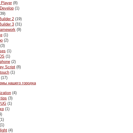
 Player
(8)
Develop
(1)
39)
Builder 2
(19)
Builder 3
(31)
framework
(9)
le
(1)
bo
(2)
(3)
ses
(1)
OS
(1)
ophone
(2)
y Script
(8)
 touch
(1)
(17)
змы нашего городка
ization
(4)
 tips
(3)
PUG
(1)
xp
(1)
4)
(1)
(1)
light
(4)