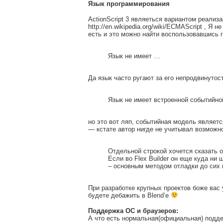
Язык программирования
ActionScript 3 являеться вариантом реализ
http://en.wikipedia.org/wiki/ECMAScript , Я 
есть и это можно найти воспользовавшись г
Язык не имеет …
Да язык часто ругают за его непродвинутос
Язык не имеет встроенной событийн
но это вот ляп, событийная модель являет
— кстате автор нигде не учитывал возможн
Отдельной строкой хочется сказать о
Если во Flex Builder он еще куда ни
– основным методом отладки до сих п
При разработке крупных проектов боже вас 
будете дебажить в Blend’e
Поддержка ОС и браузеров:
А что есть нормальная(официальная) поддер