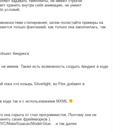
оляют задавать темплейты, не имеют строгой
яют хранить внутри себя анимацию, не умеют
бо условий.
зможностями стилировния, затем полистайте примеры на
аются только фантазией, как только она закончилась, так
 объект биндинга
у не имеем. Также есть возможность создать биндинг в коде
пока что козырь Silverlight, во Flex добавят в
ак в коде так и с использованием MXML
о она скрыта от глаз программистов. Поэтому они не
инять своих фреймворков ).
MVC/Mate/Guasax/Model-Glue… и так далее.