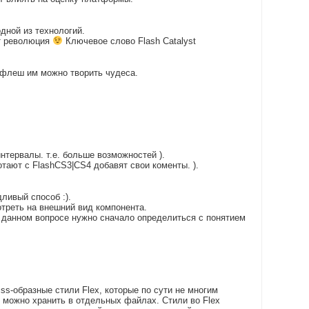
дной из технологий.
т революция
Ключевое слово Flash Catalyst
во флеш им можно творить чудеса.
нтервалы. т.е. больше возможностей ).
ботают с FlashCS3|CS4 добавят свои коменты. ).
ливый способ :).
отреть на внешний вид компонента.
 данном вопросе нужно сначало определиться с понятием
css-образные стили Flex, которые по сути не многим
 можно хранить в отдельных файлах. Стили во Flex