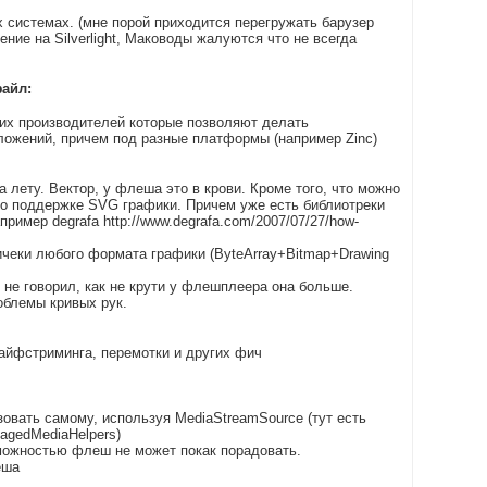
х системах. (мне порой приходится перегружать барузер
ние на Silverlight, Маководы жалуются что не всегда
айл:
них производителей которые позволяют делать
жений, причем под разные платформы (например Zinс)
лету. Вектор, у флеша это в крови. Кроме того, что можно
 о поддержке SVG графики. Причем уже есть библиотреки
ример degrafa http://www.degrafa.com/2007/07/27/how-
чеки любого формата графики (ByteArray+Bitmap+Drawing
 не говорил, как не крути у флешплеера она больше.
облемы кривых рук.
лайфстриминга, перемотки и других фич
зовать самому, используя MediaStreamSource (тут есть
nagedMediaHelpers)
зможностью флеш не может покак порадовать.
еша