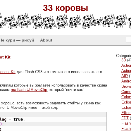
33 коровы
Не кури — рисуй
About
Categori
t Kit
3D
(4
Actio
Actio
onent Kit
для Flash CS3 и о том как его использовать его
AIR
(
Andro
клипам которые вы желаете использовать в качестве скина
Brow
лассом
mx.flash.UIMovieClip
, который “почти как”
Came
Color
Eclip
 хорошо, есть возможность задавать стейты у скина как
о. UIMovieClip имеет такой код:
Ecli
Effec
FDT
(
lag = 
true
;

Flash
0
;

;

Flash