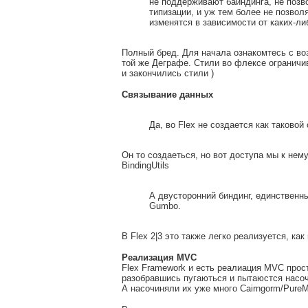
не поддерживают байндинга, не позв
типизации, и уж тем более не позвол
изменятся в зависимости от каких-ли
Полный бред. Для начала ознакомтесь с во
той же Деграфе. Стили во флексе ограничив
и закончились стили )
Связывание данных
Да, во Flex не создается как таковой
Он то создаеться, но вот доступа мы к нем
BindingUtils
А двусторонний биндинг, единственный 
Gumbo.
В Flex 2|3 это также легко реализуется, к
Реализация MVC
Flex Framework и есть реалиация MVC прост
разобравшись пугаються и пытаюстся насоч
А насочиняли их уже много Cairngorm/Pure