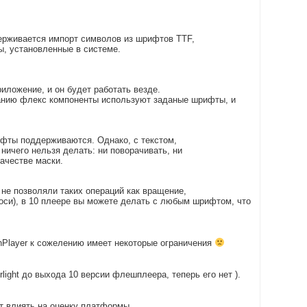
ерживается импорт символов из шрифтов ТТF,
, установленные в системе.
ложение, и он будет работать везде.
чанию флекс компоненты используют заданые шрифты, и
фты поддерживаются. Однако, с текстом,
ничего нельзя делать: ни поворачивать, ни
ачестве маски.
 не позволяли таких операций как вращение,
 оси), в 10 плеере вы можете делать с любым шрифтом, что
lashPlayer к сожелению имеет некоторые ограничения
light до выхода 10 версии флешплеера, теперь его нет ).
ет влиять на оценку платформы.