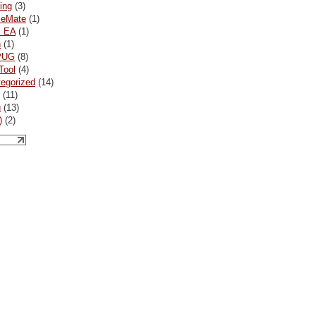
ing
(3)
ceMate
(1)
x EA
(1)
n
(1)
PUG
(8)
Tool
(4)
egorized
(14)
(11)
и
(13)
)
(2)