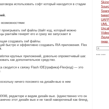
Skinn
разговора использовать софт который находится в стадии
Sour
Spar
рий.
twee
UAF
и возможностями:
UML 
Uncat
т проигрывать swf файлы (байт код, который можно
Video
ьцы рантайм генерят его и сразу же запускают в
Люд
яющая создавать swf файлы.
пиар 
ий быстро и эффективно создавать RIA приложения. Flex
k.
+++ +++
работки крупных приложений, довольно опрометчивый шаг.
зовать как дополнительное средство.
а сводится к связку Flash IDE(графика)-Flex(код) — это
.
поскольку ничего похожего на дизайн-вью в нем
 MXML редакторе и видим дизайн вью. (единственно что он
канечно этот дизайн вью и не такой навороченый как бленд,