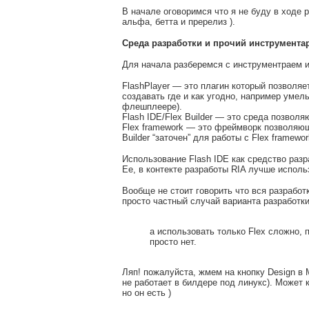
В начале оговоримся что я не буду в ходе 
альфа, бетта и пререлиз ).
Среда разработки и прочий инструмента
Для начала разберемся с инструментраем 
FlashPlayer — это плагин который позволяе
создавать где и как угодно, например умел
флешплеере).
Flash IDE/Flex Builder — это среда позвол
Flex framework — это фреймворк позволяющ
Builder “заточен” для работы с Flex framewor
Использование Flash IDE как средство раз
Ее, в контекте разработы RIA лучше исполь
Вообще не стоит говорить что вся разработк
просто частный случай варианта разработки
а использовать только Flex сложно, 
просто нет.
Ляп! пожалуйста, жмем на кнопку Design в
не работает в билдере под линукс). Может 
но он есть )