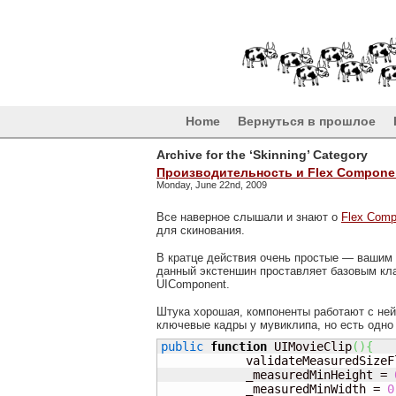
Home
Вернуться в прошлое
Archive for the ‘Skinning’ Category
Производительность и Flex Componen
Monday, June 22nd, 2009
Все наверное слышали и знают о
Flex Comp
для скинования.
В кратце действия очень простые — вашим 
данный экстеншин проставляет базовым к
UIComponent.
Штука хорошая, компоненты работают с ней
ключевые кадры у мувиклипа, но есть одно н
public
function
 UIMovieClip
(
)
{
            validateMeasuredSizeF
            _measuredMinHeight = 
            _measuredMinWidth = 
0