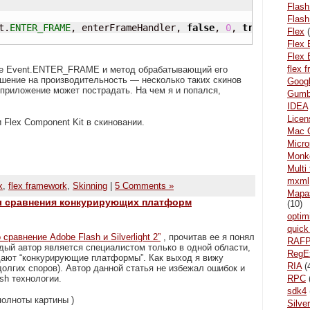
Flash
Flash
t.
ENTER_FRAME
, enterFrameHandler, 
false
, 
0
, 
true
)
;

Flex
(
Flex 
Flex 
flex 
ытие Event.ENTER_FRAME и метод обрабатывающий его
ушение на производительность — несколько таких скинов
Goog
 приложение может пострадать. На чем я и попался,
Gum
IDEA
Licen
 Flex Component Kit в скиновании.
Mac 
Micr
Monke
Multi
mxml
x
,
flex framework
,
Skinning
|
5 Comments »
Mара
ы сравнения конкурирующих платформ
(10)
optim
quick
сравнение Adobe Flash и Silverlight 2”
, прочитав ее я понял
RAF
дый автор является специалистом только в одной области,
RegE
традают “конкурирующие платформы”. Как выход я вижу
RIA
(
долгих споров). Автор данной статья не избежал ошибок и
sh технологии.
RPC
sdk4
полноты картины )
Silver