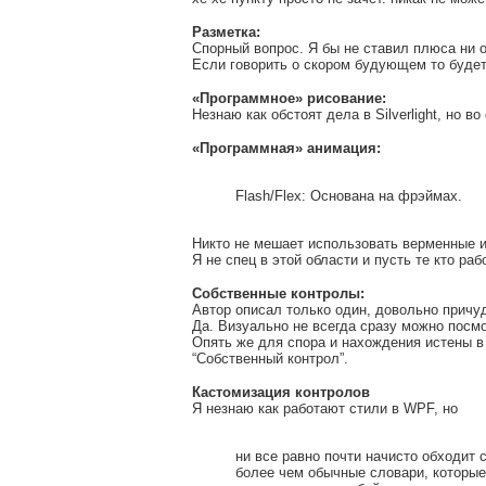
Разметка:
Спорный вопрос. Я бы не ставил плюса ни о
Если говорить о скором будующем то буде
«Программное» рисование:
Незнаю как обстоят дела в Silverlight, но 
«Программная» анимация:
Flash/Flex: Основана на фрэймах.
Никто не мешает использовать верменные и
Я не спец в этой области и пусть те кто ра
Собственные контролы:
Автор описал только один, довольно причуд
Да. Визуально не всегда сразу можно посм
Опять же для спора и нахождения истены в
“Собственный контрол”.
Кастомизация контролов
Я незнаю как работают стили в WPF, но
ни все равно почти начисто обходит 
более чем обычные словари, которые