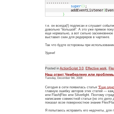
...........

super
(
)
;

            addEventListener
(
Even
}
т.е. он всегда(!) подписан и слушает соб
довольно “большой”. А это уже прямое пок
еще нормально, а вот сильно заскиновнное
выставил скин для редереров в чартинге.
Так что будте осторожны при использовании
Удачи!
Posted in
ActionScript 3.0
,
Effective work
,
Fle
Наш ответ Чемберлену или проблем
Tuesday, December 9th, 2008
Сегодня в сети появилась статья
“Еще одно 
главную ошибку авторов этих статей — каж
или Flash|Flex или Silverlight. Поэтому с
написание совместной статьи (но это дело 
показал всое поверхностное знание Flex/Fla
Я попытаюсь исправить его недочеты, для 