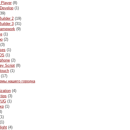
 Player
(8)
Develop
(1)
39)
Builder 2
(19)
Builder 3
(31)
framework
(9)
le
(1)
bo
(2)
(3)
ses
(1)
OS
(1)
ophone
(2)
y Script
(8)
 touch
(1)
(17)
змы нашего городка
ization
(4)
 tips
(3)
PUG
(1)
xp
(1)
4)
(1)
(1)
light
(4)