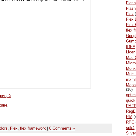
Flash
Flash
Flex
(
Flex 
Flex 
flex 
Goog
Gum
IDEA
Licen
Mac 
Micr
Monke
Multi
mxml
Mара
(10)
optim
аницей
quick
хиве
.
RAF
RegE
RIA
(
RPC
sdk4
olors
,
Flex
,
flex framework
|
8 Comments »
Silver