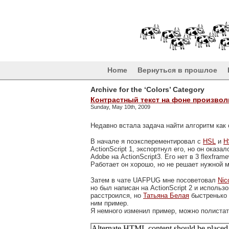
Home
Вернуться в прошлое
Archive for the ‘Colors’ Category
Контрастный текст на фоне произвол
Sunday, May 10th, 2009
Недавно встала задача найти алгоритм как 
В начале я поэксперементировал с
HSL
и
H
ActionScript 1, экспортнул его, но он ока
Adobe на ActionScript3. Его нет в 3 flexfram
Работает он хорошо, но не решает нужной м
Затем в чате UAFPUG мне посоветовал
Nic
но был написан на ActionScript 2 и использ
расстроился, но
Татьяна Белая
быстренько п
ним пример.
Я немного изменил пример, можно полистать