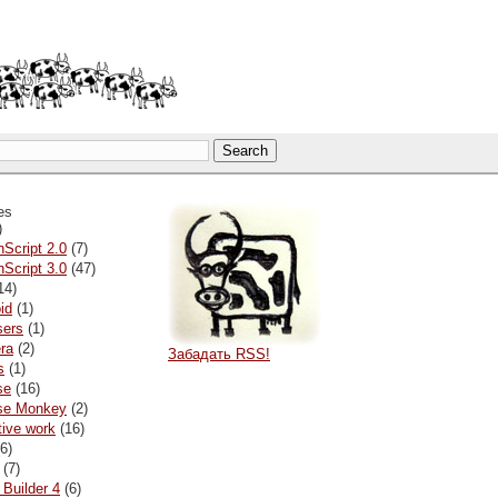
es
)
nScript 2.0
(7)
nScript 3.0
(47)
14)
id
(1)
sers
(1)
ra
(2)
Забадать RSS!
s
(1)
se
(16)
pse Monkey
(2)
tive work
(16)
6)
(7)
 Builder 4
(6)