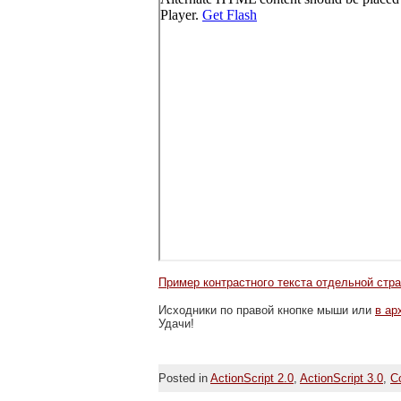
Пример контрастного текста отдельной стр
Исходники по правой кнопке мыши или
в ар
Удачи!
Posted in
ActionScript 2.0
,
ActionScript 3.0
,
C