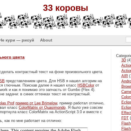
33 коровы
Не кури — рисуй
About
Categori
ьного цвета
3D
(4
Actio
Actio
сделать контрастный текст на фоне произвольного цвета.
AIR
(
SB
представлением цвета. Для HSB я нашел алгорим на
Andro
зался глючным. Поискав далее я нашел класс
HSBColor
от
Brow
ework и как я понимаю это запчасть от Gumbo (Flex 4).
Came
не задачи: в синих оттенках текст не контрастный.
Color
Eclip
olas Prof
пример от Lee Brimelow
, пример работал отлично,
овал класс
ColorMatrix от Quasimondo
. Я было уже совсем
Ecli
ортнула класс ColorMatrix на ActionScript 3.0 и вместе с
Effec
FDT
(
, как по мне работает на отлично:
Flash
Flash