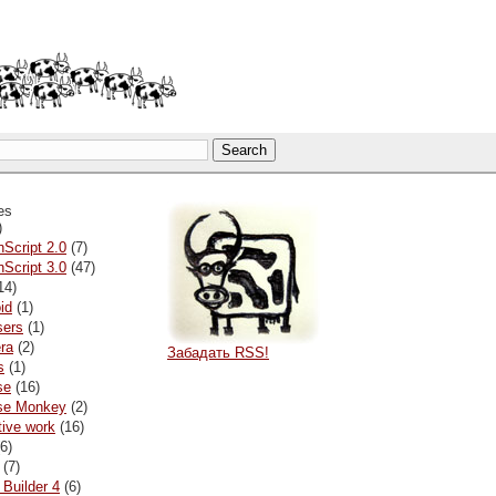
es
)
nScript 2.0
(7)
nScript 3.0
(47)
14)
id
(1)
sers
(1)
ra
(2)
Забадать RSS!
s
(1)
se
(16)
pse Monkey
(2)
tive work
(16)
6)
(7)
 Builder 4
(6)