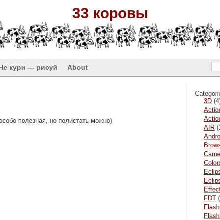
33 коровы
Не кури — рисуй
About
Categori
3D
(4
Actio
Actio
особо полезная, но полистать можно)
AIR
(
Andro
Brow
Came
Color
Eclip
Ecli
Effec
FDT
(
Flash
Flash