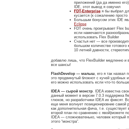
приложений (да да именно его
IDE, этот вывод я озвучил
FDT-Enterprise
я бы выбрал дл
кусается (к сожалению просто 
Большым бонусом этих IDE явл
Eclipse
FDT очень проигрывает Flex bu
если намечаются разнообразные
использовать Flex Builder
Счастья нет — все производите
большом количестве готового 
10 летней давности, стереотип
добавлю лишь, что FlexBuilder медленно и 
все шансы!
FlashDevelop — малыш
, его я так назвал
это продвинутый блокнот с кучей удобных и
его можно использовать если что-то больше
IDEA — сырой монстр
. IDEA известна сво
данный момент в версии 7.0.3 поддержка fl
глюков, но разработчики IDEA их фиксят. В
еще меня волнует позиционировние самой р
как дополнительная фича, т.е. существует 
второй план по сравнению с явой(можете по
IDEA — сложноватенько, человек который п
этого “монстра”.