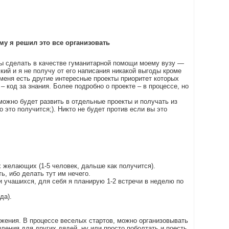
му я решил это все организовать
бы сделать в качестве гуманитарной помощи моему вузу —
ий и я не получу от его написания никакой выгоды кроме
меня есть другие интересные проекты приоритет которых
– код за знания. Более подробно о проекте – в процессе, но
можно будет развить в отдельные проекты и получать из
 это получится;). Никто не будет против если вы это
 желающих (1-5 человек, дальше как получится).
, ибо делать тут им нечего.
и учашихся, для себя я планирую 1-2 встречи в неделю по
да).
жения. В процессе веселых стартов, можно организовывать
ления для других дядей, ну или просто поболтать и поесть