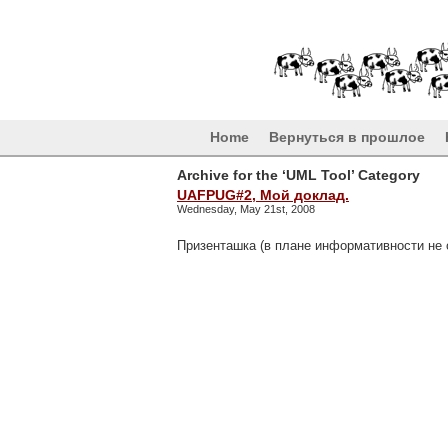
Home
Вернуться в прошлое
Archive for the ‘UML Tool’ Category
UAFPUG#2, Мой доклад.
Wednesday, May 21st, 2008
Призенташка (в плане информативности не 