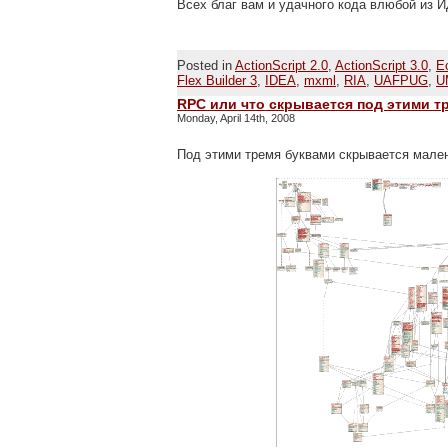
Всех благ вам и удачного кода влюбой из И
Posted in
ActionScript 2.0
,
ActionScript 3.0
,
E
Flex Builder 3
,
IDEA
,
mxml
,
RIA
,
UAFPUG
,
U
RPC или что скрывается под этими т
Monday, April 14th, 2008
Под этими тремя буквами скрывается мален