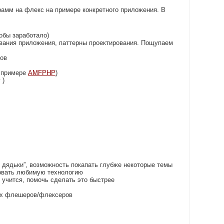
рамм на флекс на примере конкретного приложения. В
тобы заработало)
ования приложения, паттерны проектирования. Пощупаем
тов
а примере
AMFPHP
)
 )
о дядьки”, возможность покапать глубже некоторые темы
ровать любимую технологию
 учится, помочь сделать это быстрее
ых флешеров/флексеров