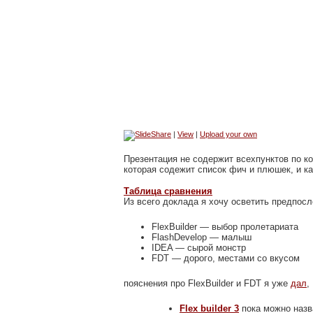
|
View
|
Upload your own
Презентация не содержит всехпунктов по к
которая содежит список фич и плюшек, и к
Таблица сравнения
Из всего доклада я хочу осветить предпос
FlexBuilder — выбор пролетариата
FlashDevelop — малыш
IDEA — сырой монстр
FDT — дорого, местами со вкусом
пояснения про FlexBuilder и FDT я уже
дал
,
Flex builder 3
пока можно назв