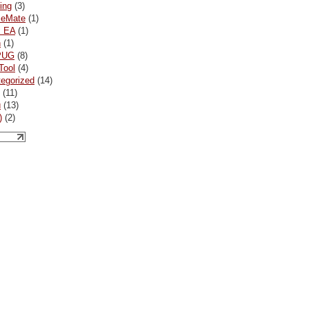
ing
(3)
ceMate
(1)
x EA
(1)
n
(1)
PUG
(8)
Tool
(4)
egorized
(14)
(11)
и
(13)
)
(2)