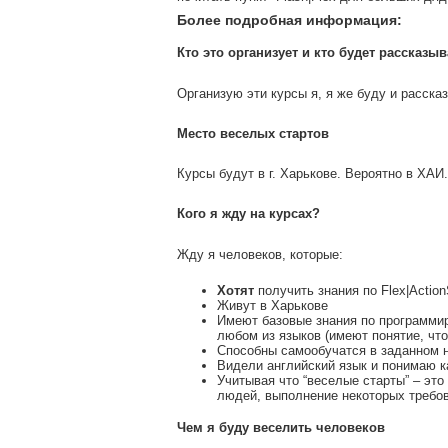
Более подробная информация:
Кто это организует и кто будет рассказыв
Организую эти курсы я, я же буду и расска
Место веселых стартов
Курсы будут в г. Харькове. Вероятно в ХАИ.
Кого я жду на курсах?
Жду я человеков, которые:
Хотят
получить знания по Flex|ActionS
Живут в Харькове
Имеют базовые знания по программир
любом из языков (имеют понятие, что
Способны самообучатся в заданном н
Видели английский язык и понимаю к
Учитывая что “веселые старты” – эт
людей, выполнение некоторых требов
Чем я буду веселить человеков