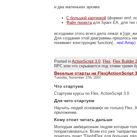
и два маленьких архива:
С большой картинкой
(формат emf, по
Файл проекта
для Sparx EA, для тех 
исходники этого всего дела лежат в [где_жи
Для создания этой диаграммы пришлось не
понимает конструкцию function(
…rest:Array
)
Posted in
ActionScript 3.0
,
Flex
,
Flex Builder 
RPC или что скрывается под этими тремя б
Веселые старты на Flex|ActionScript 3
Tuesday, November 27th, 2007
Что стартуем
Стартуем курсы по Flex, ActionScript 3.0
Для чего стартуем
Научить людей основам(и не только) Flex, A
приложение.
Кому стоит читать дальше
Молодым амбициозным людям которые толь
попрактивоваться. Всем кто уже “напрактик
почитать пункт “Flash|Flex для больших дяде