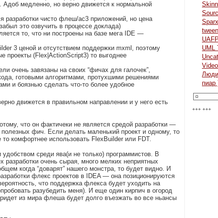
). Адоб медленно, но верно движется к нормальной
Skinn
Sour
я разработки чисто флеш/ас3 приложений, но цена
Spar
забыл это озвучить в процессе доклада)
twee
яется то, что ни построены на базе мега IDE —
UAF
ilder 3 ценой и отсутствием поддержки mxml, поэтому
UML 
 проекты (Flex|ActionScript3) то выгоднее
Uncat
Video
ли очень завязаны на своих “фичах для галочек”,
Люд
кода, готовыми алгоритмами, протухшими решениями
пиар 
ами и боязнью сделать что-то более удобное
верно движется в правильном направлении и у него есть
+++ +++
 потому, что он фактичеки не является средой разработки —
 полезных фич. Если делать маленький проект и одному, то
 то комфортнее использовать FlexBuilder или FDT.
и удобством среди ява(и не только) программистов. В
ex разработки очень сырая, много мелких неприятных
общем когда “доварят” нашего монстра, то будет видно. И
азработки флекс проектов в IDEA — она позиционируются
вероятность, что поддержка флекса будет уходить на
пробовать разубедить меня). И еще один кирпич в огород
ридет из мира флеша будет долго въезжать во все ньансы