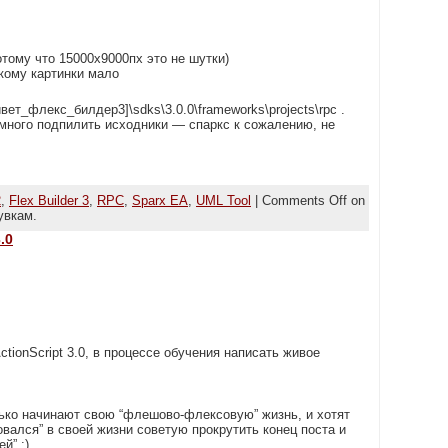
тому что 15000х9000пх это не шутки)
кому картинки мало
вет_флекс_билдер3]\sdks\3.0.0\frameworks\projects\rpc .
много подпилить исходники — спаркс к сожалению, не
2
,
Flex Builder 3
,
RPC
,
Sparx EA
,
UML Tool
|
Comments Off
on
увкам.
.0
ctionScript 3.0, в процессе обучения написать живое
ко начинают свою “флешово-флексовую” жизнь, и хотят
овался” в своей жизни советую прокрутить конец поста и
й” :).