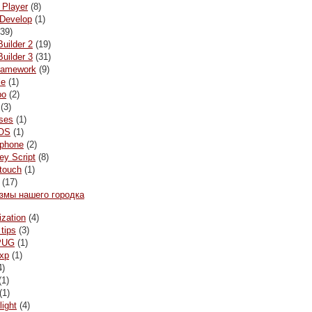
 Player
(8)
Develop
(1)
39)
Builder 2
(19)
Builder 3
(31)
framework
(9)
le
(1)
bo
(2)
(3)
ses
(1)
OS
(1)
ophone
(2)
y Script
(8)
 touch
(1)
(17)
змы нашего городка
ization
(4)
 tips
(3)
PUG
(1)
xp
(1)
4)
(1)
(1)
light
(4)