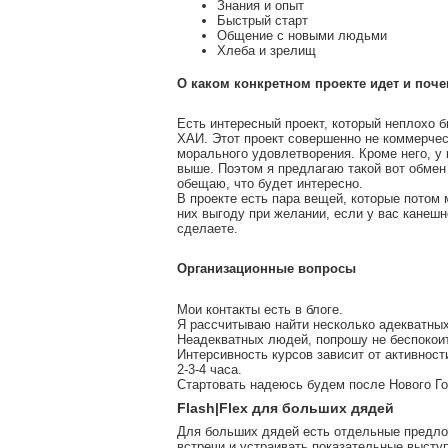
Знания и опыт
Быстрый старт
Общение с новыми людьми
Хлеба и зрелищ
О каком конкретном проекте идет и поче
Есть интересный проект, который неплохо 
ХАИ. Этот проект совершенно не коммерческ
морального удовлетворения. Кроме него, у 
выше. Поэтом я предлагаю такой вот обмен 
обещаю, что будет интересно.
В проекте есть пара вещей, которые потом 
них выгоду при желании, если у вас канешно
сделаете.
Организационные вопросы
Мои контакты есть в блоге.
Я рассчитываю найти несколько адекватных
Неадекватных людей, попрошу не беспокоить
Интерсивность курсов зависит от активност
2-3-4 часа.
Стартовать надеюсь будем после Нового Го
Flash|Flex для больших дядей
Для больших дядей есть отдельные предло
встречи и устраивать показательные выступ