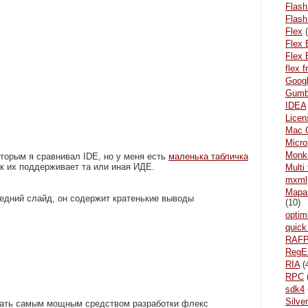
Flash
Flash
Flex
(
Flex 
Flex 
flex 
Goog
Gum
IDEA
Licen
Mac 
Micr
Monke
оторым я сравнивал IDE, но у меня есть
маленька табличка
ак их поддерживает та или иная ИДЕ.
Multi
mxml
Mара
ледний слайд, он содержит кратенькие выводы
(10)
optim
quick
RAF
RegE
RIA
(
RPC
sdk4
Silver
ать самым мощным средством разработки флекс