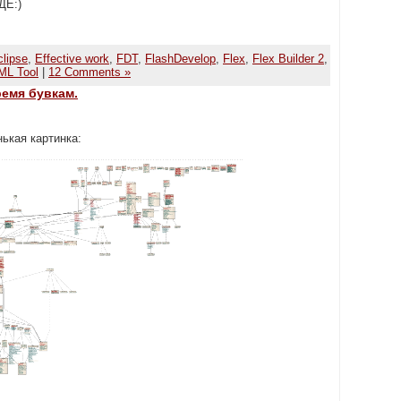
ДЕ:)
clipse
,
Effective work
,
FDT
,
FlashDevelop
,
Flex
,
Flex Builder 2
,
ML Tool
|
12 Comments »
ремя бувкам.
ькая картинка: