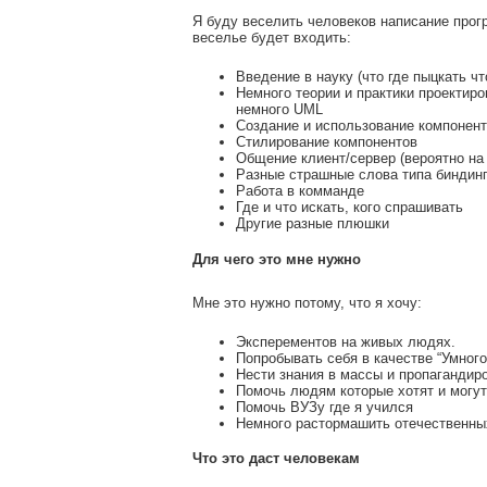
Я буду веселить человеков написание прог
веселье будет входить:
Введение в науку (что где пыцкать ч
Немного теории и практики проектир
немного UML
Создание и использование компонен
Стилирование компонентов
Общение клиент/сервер (вероятно н
Разные страшные слова типа биндинг
Работа в комманде
Где и что искать, кого спрашивать
Другие разные плюшки
Для чего это мне нужно
Мне это нужно потому, что я хочу:
Эксперементов на живых людях.
Попробывать себя в качестве “Умног
Нести знания в массы и пропаганди
Помочь людям которые хотят и могут
Помочь ВУЗу где я учился
Немного растормашить отечественн
Что это даст человекам