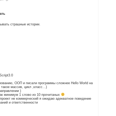
ать
зывать страшные истории.
cript3.0
ованию, ООП и писали программы сложнее Hello World на
 такое массив, цикл ,класс…)
аправлении )
ак минимум 1 слово из 10 прочитаных
о проект не коммерческий я ожидаю адекватное поведение
аний и ответственности